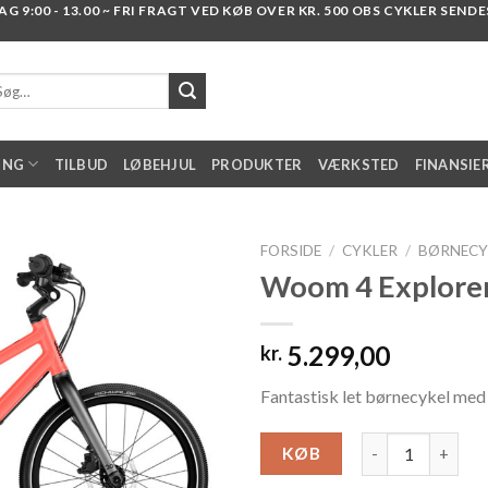
 9:00 - 13.00 ~ FRI FRAGT VED KØB OVER KR. 500 OBS CYKLER SENDES I
g
er:
ING
TILBUD
LØBEHJUL
PRODUKTER
VÆRKSTED
FINANSIE
FORSIDE
/
CYKLER
/
BØRNECY
Woom 4 Explore
Add to
5.299,00
kr.
wishlist
Fantastisk let børnecykel med 
Woom 4 Explorer 
KØB