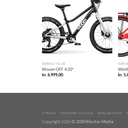
Add to
Add to
wishlist
wishlist
BØRNECYKLER
BØRN
Woom OFF 4 20″
Winth
kr.
6.999,00
kr.
5.
CYKLER
TILBEHØR OG DELE
BEKLÆDNING
T
Copyright 2026 ©
2020 Kloster Media