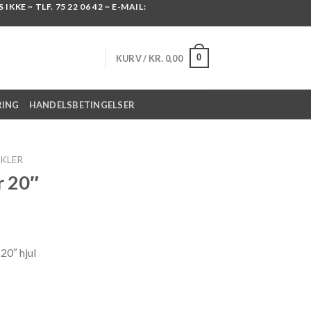
KKE ~ TLF. 75 22 06 42 ~ E-MAIL:
0
KURV /
KR.
0,00
RING
HANDELSBETINGELSER
KLER
r 20″
20″ hjul
20" antal