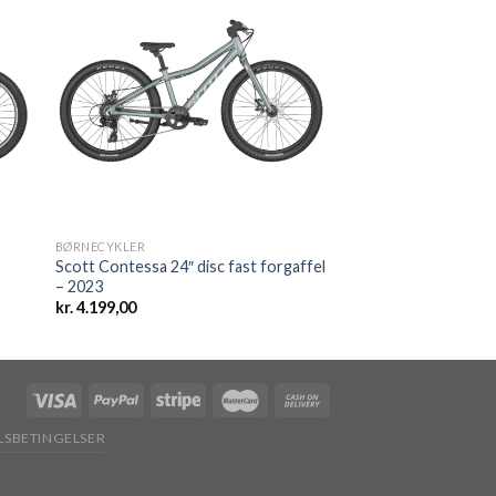
 to
Add to
ist
wishlist
BØRNECYKLER
Scott Contessa 24″ disc fast forgaffel
– 2023
kr.
4.199,00
SBETINGELSER