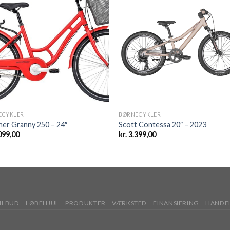
Add to
Add
wishlist
wishl
ECYKLER
BØRNECYKLER
er Granny 250 – 24″
Scott Contessa 20″ – 2023
099,00
kr.
3.399,00
ILBUD
LØBEHJUL
PRODUKTER
VÆRKSTED
FINANSIERING
HANDEL