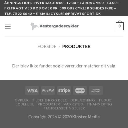
Skip
ÅBNINGSTIDER: HVERDAGE 8:00 - 17:30 ~ LØRDAG 9:00 - 13.00 ~
FRI FRAGT VED KØB OVER KR. 500 OBS CYKLER SENDES IKKE ~
to
TLF. 75 22 06 42 ~ E-MAIL: CYKLER@PRIVATSPORT.DK
content
0
FORSIDE
/
PRODUKTER
Der blev ikke fundet nogle varer, der matcher dit valg.
CYKLER
TILBEHØR OG DELE
BEKLÆDNING
TILBUD
LØBEHJUL
PRODUKTER
VÆRKSTED
FINANSIERING
HANDELSBETINGELSER
Copyright 2026 ©
2020 Kloster Media