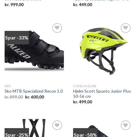
kr.
999,00
kr.
449,00
Spar -33%
Add to
Add to
wishlist
wishlist
SKO
CYKELHJELME
Hjelm Scott Spunto Junior Plus
Sko MTB Specialized Recon 1.0
50-56 cm
Den
Den
kr.
899,00
kr.
600,00
oprindelige
aktuelle
kr.
499,00
pris
pris
var:
er:
kr. 899,00.
kr. 600,00.
Spar -25%
Spar -58%