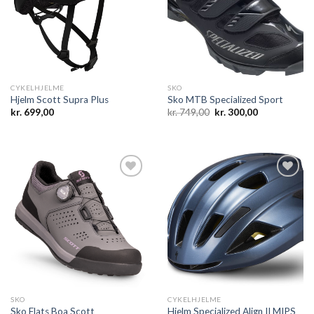
wishlist
wishlist
CYKELHJELME
SKO
Hjelm Scott Supra Plus
Sko MTB Specialized Sport
Den
Den
kr.
699,00
kr.
749,00
kr.
300,00
oprindelige
aktuelle
pris
pris
var:
er:
kr. 749,00.
kr. 300,00.
Add to
Add to
wishlist
wishlist
SKO
CYKELHJELME
Sko Flats Boa Scott
Hjelm Specialized Align II MIPS