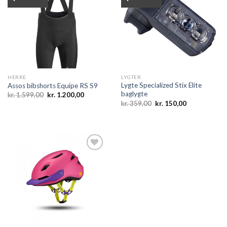
Add to
Add to
wishlist
wishlist
HERRE
LYGTER
Lygte Specialized Stix Elite
Assos bibshorts Equipe RS S9
baglygte
Den
Den
kr.
1.599,00
kr.
1.200,00
oprindelige
aktuelle
Den
Den
kr.
359,00
kr.
150,00
pris
pris
oprindelige
aktuelle
var:
er:
pris
pris
kr. 1.599,00.
kr. 1.200,00.
var:
er:
kr. 359,00.
kr. 150,00.
Add to
wishlist