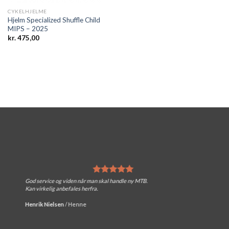
CYKELHJELME
Hjelm Specialized Shuffle Child
MIPS – 2025
kr.
475,00
God service og viden når man skal handle ny MTB.
Kan virkelig anbefales herfra.
Henrik Nielsen
/
Henne