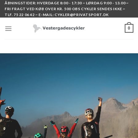
Skip
ÅBNINGSTIDER: HVERDAGE 8:00 - 17:30 ~ LØRDAG 9:00 - 13.00 ~
FRI FRAGT VED KØB OVER KR. 500 OBS CYKLER SENDES IKKE ~
to
TLF. 75 22 06 42 ~ E-MAIL: CYKLER@PRIVATSPORT.DK
content
0