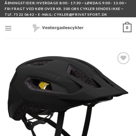
Skip
ÅBNINGSTIDER: HVERDAGE 8:00 - 17:30 ~ LØRDAG 9:00 - 13.00 ~
FRI FRAGT VED KØB OVER KR. 500 OBS CYKLER SENDES IKKE ~
to
TLF. 75 22 06 42 ~ E-MAIL: CYKLER@PRIVATSPORT.DK
content
0
Add to
wishlist