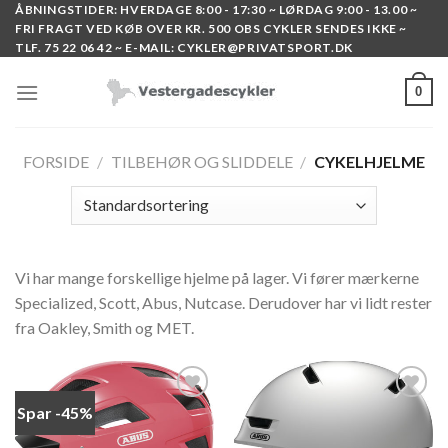
Skip
ÅBNINGSTIDER: HVERDAGE 8:00 - 17:30 ~ LØRDAG 9:00 - 13.00 ~
FRI FRAGT VED KØB OVER KR. 500 OBS CYKLER SENDES IKKE ~
to
TLF. 75 22 06 42 ~ E-MAIL: CYKLER@PRIVATSPORT.DK
content
0
FORSIDE
/
TILBEHØR OG SLIDDELE
/
CYKELHJELME
Vi har mange forskellige hjelme på lager. Vi fører mærkerne
Specialized, Scott, Abus, Nutcase. Derudover har vi lidt rester
fra Oakley, Smith og MET.
Spar -45%
Add to
Add to