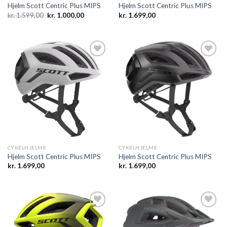
Hjelm Scott Centric Plus MIPS
Hjelm Scott Centric Plus MIPS
Den
Den
kr.
1.599,00
kr.
1.000,00
kr.
1.699,00
oprindelige
aktuelle
pris
pris
var:
er:
kr. 1.599,00.
kr. 1.000,00.
Add to
Add to
wishlist
wishlist
CYKELHJELME
CYKELHJELME
Hjelm Scott Centric Plus MIPS
Hjelm Scott Centric Plus MIPS
kr.
1.699,00
kr.
1.699,00