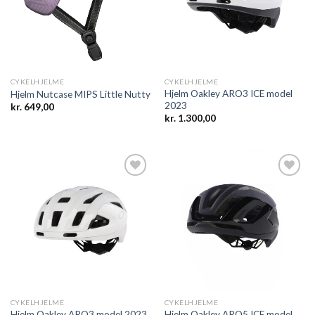
CYKELHJELME
CYKELHJELME
Hjelm Oakley ARO3 ICE model
Hjelm Nutcase MIPS Little Nutty
2023
kr.
649,00
kr.
1.300,00
Add to
Add to
wishlist
wishlist
CYKELHJELME
CYKELHJELME
Hjelm Oakley ARO5 ICE model
Hjelm Oakley ARO3 model 2023