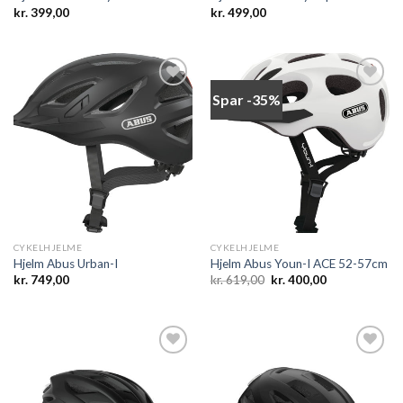
kr.
399,00
kr.
499,00
Spar -35%
Add to
Add to
wishlist
wishlist
CYKELHJELME
CYKELHJELME
Hjelm Abus Urban-I
Hjelm Abus Youn-I ACE 52-57cm
Den
Den
kr.
749,00
kr.
619,00
kr.
400,00
oprindelige
aktuelle
pris
pris
var:
er:
kr. 619,00.
kr. 400,00.
Add to
Add to