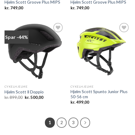
Hjelm Scott Groove Plus MIPS
Hjelm Scott Groove Plus MIPS
kr.
749,00
kr.
749,00
Spar -44%
Add to
Add to
wishlist
wishlist
CYKELHJELME
CYKELHJELME
Hjelm Scott Spunto Junior Plus
Hjelm Scott Il Doppio
50-56 cm
Den
Den
kr.
899,00
kr.
500,00
oprindelige
aktuelle
kr.
499,00
pris
pris
var:
er:
kr. 899,00.
kr. 500,00.
1
2
3