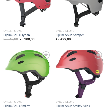
wishlist
wishlist
CYKELHJELME
CYKELHJELME
Hjelm Abus Hyban
Hjelm Abus Scraper
Den
Den
kr.
549,00
kr.
300,00
kr.
499,00
oprindelige
aktuelle
pris
pris
var:
er:
kr. 549,00.
kr. 300,00.
Add to
Add to
wishlist
wishlist
CYKELHJELME
CYKELHJELME
Hjelm Abus Smiley
Hjelm Abus Smiley Mips