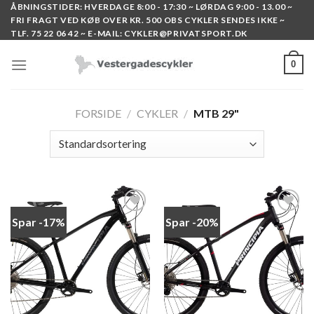
Skip
ÅBNINGSTIDER: HVERDAGE 8:00 - 17:30 ~ LØRDAG 9:00 - 13.00 ~
FRI FRAGT VED KØB OVER KR. 500 OBS CYKLER SENDES IKKE ~
to
TLF. 75 22 06 42 ~ E-MAIL: CYKLER@PRIVATSPORT.DK
content
0
FORSIDE
/
CYKLER
/
MTB 29"
Spar -17%
Spar -20%
Add to
Add to
wishlist
wishlist