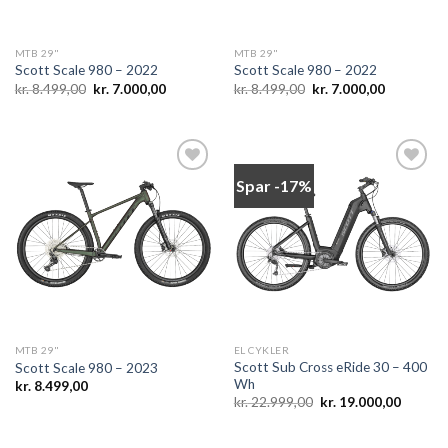
MTB 29"
MTB 29"
Scott Scale 980 – 2022
Scott Scale 980 – 2022
Den
Den
Den
Den
kr.
8.499,00
kr.
7.000,00
kr.
8.499,00
kr.
7.000,00
oprindelige
aktuelle
oprindelige
aktuelle
pris
pris
pris
pris
var:
er:
var:
er:
kr. 8.499,00.
kr. 7.000,00.
kr. 8.499,00.
kr. 7.000,0
Spar -17%
Add to
Add to
wishlist
wishlist
MTB 29"
EL CYKLER
Scott Sub Cross eRide 30 – 400
Scott Scale 980 – 2023
Wh
kr.
8.499,00
Den
Den
kr.
22.999,00
kr.
19.000,00
oprindelige
aktuelle
pris
pris
var:
er: