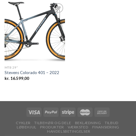
kr. 27.000,00.
kr. 19.0
Add to
wishlist
MTB 29"
Stevens Colorado 401 – 2022
kr.
16.599,00
CYKLER
TILBEHØR OG DELE
BEKLÆDNING
TILBUD
LØBEHJUL
PRODUKTER
VÆRKSTED
FINANSIERING
HANDELSBETINGELSER