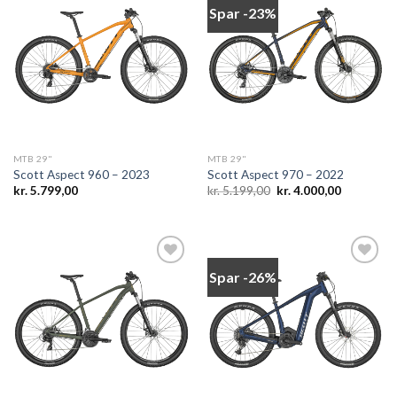
Spar -23%
Add to
Add to
wishlist
wishlist
MTB 29"
MTB 29"
Scott Aspect 960 – 2023
Scott Aspect 970 – 2022
Den
Den
kr.
5.799,00
kr.
5.199,00
kr.
4.000,00
oprindelige
aktuelle
pris
pris
var:
er:
kr. 5.199,00.
kr. 4.000,0
Spar -26%
Add to
Add to
wishlist
wishlist