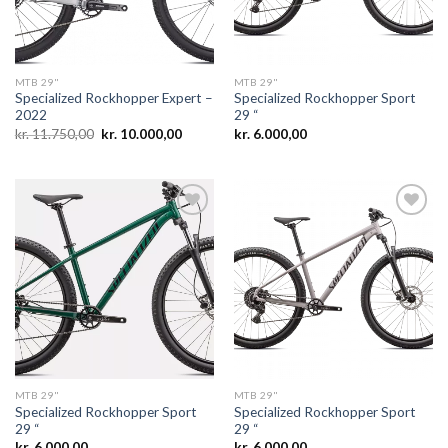
MTB 29"
MTB 29"
Specialized Rockhopper Expert –
Specialized Rockhopper Sport
2022
29 “
Den
Den
kr.
11.750,00
kr.
10.000,00
kr.
6.000,00
oprindelige
aktuelle
pris
pris
var:
er:
kr. 11.750,00.
kr. 10.000,00.
Add to
Add to
wishlist
wishlist
MTB 29"
MTB 29"
Specialized Rockhopper Sport
Specialized Rockhopper Sport
29 “
29 “
kr.
6.000,00
kr.
6.000,00