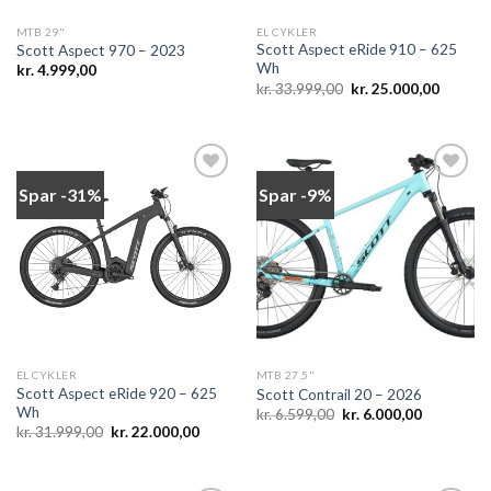
MTB 29"
EL CYKLER
Scott Aspect eRide 910 – 625
Scott Aspect 970 – 2023
Wh
kr.
4.999,00
Den
Den
kr.
33.999,00
kr.
25.000,00
oprindelige
aktuelle
pris
pris
var:
er:
kr. 33.999,00.
kr. 25.0
Spar -31%
Spar -9%
Add to
Add to
wishlist
wishlist
EL CYKLER
MTB 27,5"
Scott Aspect eRide 920 – 625
Scott Contrail 20 – 2026
Wh
Den
Den
kr.
6.599,00
kr.
6.000,00
oprindelige
aktuelle
Den
Den
kr.
31.999,00
kr.
22.000,00
pris
pris
oprindelige
aktuelle
var:
er:
pris
pris
kr. 6.599,00.
kr. 6.000,0
var:
er:
kr. 31.999,00.
kr. 22.000,00.