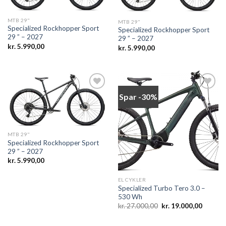
wishlist
wishlist
MTB 29"
MTB 29"
Specialized Rockhopper Sport
Specialized Rockhopper Sport
29 ” – 2027
29 ” – 2027
kr.
5.990,00
kr.
5.990,00
Spar -30%
Add to
Add to
wishlist
wishlist
MTB 29"
Specialized Rockhopper Sport
29 ” – 2027
kr.
5.990,00
EL CYKLER
Specialized Turbo Tero 3.0 –
530 Wh
Den
Den
kr.
27.000,00
kr.
19.000,00
oprindelige
aktuelle
pris
pris
var:
er: