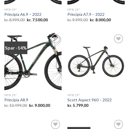
MTB 29"
MTB 29"
Principia A6.9 – 2022
Principia A7.9 – 2022
Den
Den
Den
Den
kr.
8.999,00
kr.
7.500,00
kr.
9.999,00
kr.
8.000,00
oprindelige
aktuelle
oprindelige
aktuelle
pris
pris
pris
pris
var:
er:
var:
er:
kr. 8.999,00.
kr. 7.500,00.
kr. 9.999,00.
kr. 8.000,0
Spar -14%
Add to
Add to
wishlist
wishlist
MTB 29"
MTB 29"
Principia A8.9
Scott Aspect 960 – 2022
Den
Den
kr.
10.499,00
kr.
9.000,00
kr.
5.799,00
oprindelige
aktuelle
pris
pris
var:
er:
kr. 10.499,00.
kr. 9.000,00.