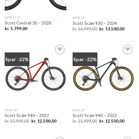
MTB 27,5"
MTB 29"
Scott Contrail 30 – 2026
Scott Scale 930 – 2024
Den
Den
kr.
5.799,00
kr.
16.999,00
kr.
13.500,00
oprindelige
aktuelle
pris
pris
var:
er:
kr. 16.999,00.
kr. 13.5
Spar -22%
Spar -22%
Add to
Add to
wishlist
wishlist
MTB 29"
MTB 29"
Scott Scale 940 – 2022
Scott Scale 940 – 2022
Den
Den
Den
Den
kr.
15.999,00
kr.
12.500,00
kr.
15.999,00
kr.
12.500,00
oprindelige
aktuelle
oprindelige
aktuelle
pris
pris
pris
pris
var:
er:
var:
er:
kr. 15.999,00.
kr. 12.500,00.
kr. 15.999,00.
kr. 12.5