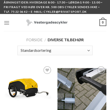
Skip
ÅBNINGSTIDER: HVERDAGE 8:00 - 17:30 ~ LØRDAG 9:00 - 13.00 ~
FRI FRAGT VED KØB OVER KR. 500 OBS CYKLER SENDES IKKE ~
to
TLF. 75 22 06 42 ~ E-MAIL: CYKLER@PRIVATSPORT.DK
content
0
FORSIDE
/
DIVERSE TILBEHØR
Add to
Add to
wishlist
wishlist