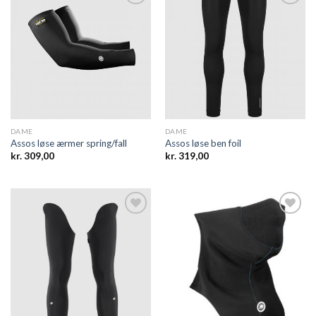
Add to
Add to
wishlist
wishlist
DAME
DAME
Assos løse ærmer spring/fall
Assos løse ben foil
kr.
309,00
kr.
319,00
Add to
Add to
wishlist
wishlist