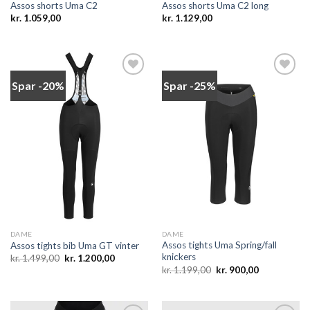
Assos shorts Uma C2
Assos shorts Uma C2 long
kr.
1.059,00
kr.
1.129,00
Spar -20%
Spar -25%
Add to
Add to
wishlist
wishlist
DAME
DAME
Assos tights Uma Spring/fall
Assos tights bib Uma GT vinter
knickers
Den
Den
kr.
1.499,00
kr.
1.200,00
oprindelige
aktuelle
Den
Den
kr.
1.199,00
kr.
900,00
pris
pris
oprindelige
aktuelle
var:
er:
pris
pris
kr. 1.499,00.
kr. 1.200,00.
var:
er:
kr. 1.199,00.
kr. 900,00.