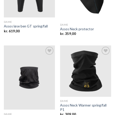
DAME
DAME
Assos løse ben GT spring/fall
Assos Neck protector
kr.
619,00
kr.
359,00
Add to
Add to
wishlist
wishlist
DAME
Assos Neck Warmer spring/fall
P1
kr.
309,00
DAME