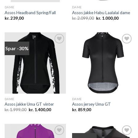
DAME
DAME
Assos Headband Spring/Fall
Assos jakke Habu Laalalai dame
Den
Den
kr.
239,00
kr.
2.099,00
kr.
1.000,00
oprindelige
aktuelle
pris
pris
var:
er:
kr. 2.099,00.
kr. 1.000,0
Spar -30%
Add to
Add to
wishlist
wishlist
DAME
DAME
Assos jakke Uma GT vinter
Assos jersey Uma GT
Den
Den
kr.
1.999,00
kr.
1.400,00
kr.
859,00
oprindelige
aktuelle
pris
pris
var:
er:
kr. 1.999,00.
kr. 1.400,00.