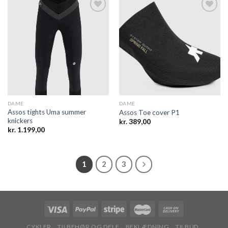
Add to
Add to
wishlist
wishlist
DAME
DAME
Assos tights Uma summer
Assos Toe cover P1
knickers
kr.
389,00
kr.
1.199,00
1
2
3
CYKLER
TILBEHØR OG DELE
BEKLÆDNING
TILBUD