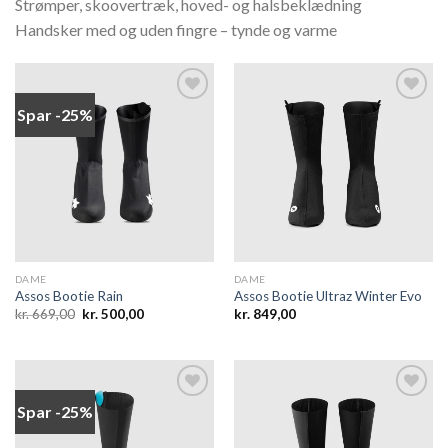
Strømper, skoovertræk, hoved- og halsbeklædning
Handsker med og uden fingre – tynde og varme
Spar -25%
Add to
Add to
wishlist
wishlist
DAME
DAME
Assos Bootie Rain
Assos Bootie Ultraz Winter Evo
Den
Den
kr.
669,00
kr.
500,00
kr.
849,00
oprindelige
aktuelle
pris
pris
var:
er:
kr. 669,00.
kr. 500,00.
Spar -25%
Add to
Add to