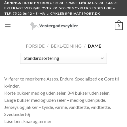
Skip
ÅBNINGSTIDER: HVERDAGE 8:00 - 17:30 ~ LØRDAG 9:00 - 13.00 ~
FRI FRAGT VED KØB OVER KR. 500 OBS CYKLER SENDES IKKE ~
to
TLF. 75 22 06 42 ~ E-MAIL: CYKLER@PRIVATSPORT.DK
content
0
FORSIDE
/
BEKLÆDNING
/
DAME
Vi fører tøjmærkerne Assos, Endura, Specialized og Gore til
kvinder.
Korte bukser med og uden seler. 3/4 bukser uden seler.
Lange bukser med og uden seler – med og uden pude.
Jerseys og jakker – tynde, varme, vandtætte, vindtætte.
Svedundertøj
Løse ben, knæ og ærmer