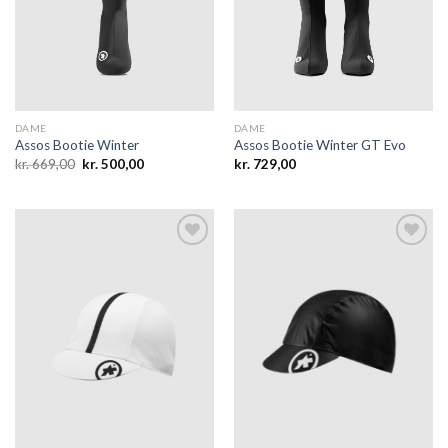
wishlist
wishlist
DAME
DAME
Assos Bootie Winter
Assos Bootie Winter GT Evo
Den
Den
kr.
669,00
kr.
500,00
kr.
729,00
oprindelige
aktuelle
pris
pris
var:
er:
kr. 669,00.
kr. 500,00.
Add to
Add to
wishlist
wishlist