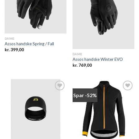
wishlist
wishlist
DAME
Assos handske Spring / Fall
kr.
399,00
DAME
Assos handske Winter EVO
kr.
769,00
Spar -52%
Add to
Add to
wishlist
wishlist