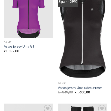
Spar -29%
Add to
Add to
wishlist
wishlist
DAME
Assos jersey Uma GT
kr.
859,00
DAME
Assos jersey Uma uden ærmer
Den
Den
kr.
849,00
kr.
600,00
oprindelige
aktuelle
pris
pris
var:
er:
kr. 849,00.
kr. 600,00.