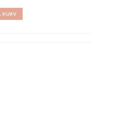
al
IL KURV