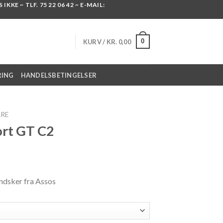
KKE ~ TLF. 75 22 06 42 ~ E-MAIL:
0
KURV /
KR.
0,00
RING
HANDELSBETINGELSER
RRE
ort GT C2
ndsker fra Assos