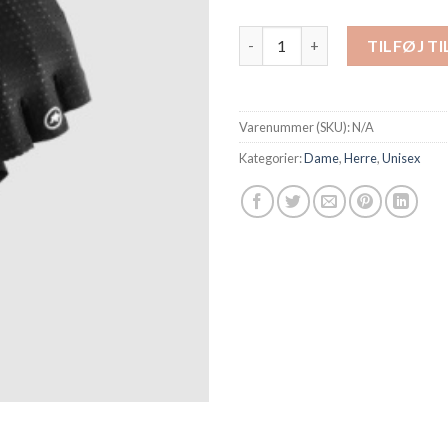
Assos handske kort GT C2 ant
TILFØJ T
Varenummer (SKU):
N/A
Kategorier:
Dame
,
Herre
,
Unisex