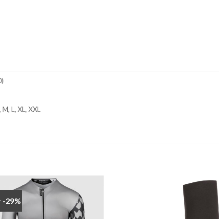
)
, M, L, XL, XXL
r -29%