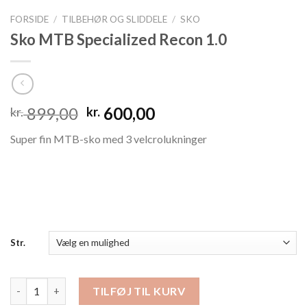
FORSIDE
/
TILBEHØR OG SLIDDELE
/
SKO
Sko MTB Specialized Recon 1.0
Den
Den
899,00
600,00
kr.
kr.
oprindelige
aktuelle
Super fin MTB-sko med 3 velcrolukninger
pris
pris
var:
er:
kr. 899,00.
kr. 600,00.
Str.
Sko MTB Specialized Recon 1.0 antal
TILFØJ TIL KURV