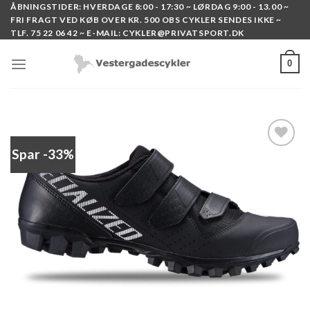
Skip
ÅBNINGSTIDER: HVERDAGE 8:00 - 17:30 ~ LØRDAG 9:00 - 13.00 ~
FRI FRAGT VED KØB OVER KR. 500 OBS CYKLER SENDES IKKE ~
to
TLF. 75 22 06 42 ~ E-MAIL: CYKLER@PRIVATSPORT.DK
content
0
Spar -33%
Add to
wishlist