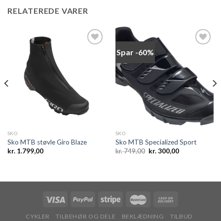
RELATEREDE VARER
Spar -60%
Add to
Add to
wishlist
wishlist
SKO
SKO
Sko MTB støvle Giro Blaze
Sko MTB Specialized Sport
Den
Den
kr.
1.799,00
kr.
749,00
kr.
300,00
oprindelige
aktuelle
pris
pris
var:
er:
kr. 749,00.
kr. 300,00.
CYKLER
TILBEHØR OG DELE
BEKLÆDNING
TILBUD