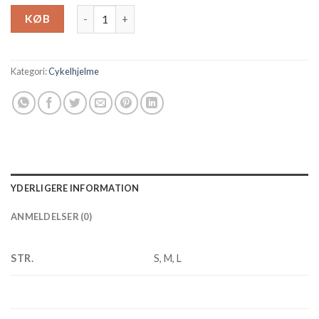
Hjelm Scott Supra 2 antal
KØB
Kategori:
Cykelhjelme
YDERLIGERE INFORMATION
ANMELDELSER (0)
STR.
S, M, L