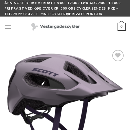
Skip
ÅBNINGSTIDER: HVERDAGE 8:00 - 17:30 ~ LØRDAG 9:00 - 13.00 ~
FRI FRAGT VED KØB OVER KR. 500 OBS CYKLER SENDES IKKE ~
to
TLF. 75 22 06 42 ~ E-MAIL: CYKLER@PRIVATSPORT.DK
content
0
Add to
wishlist