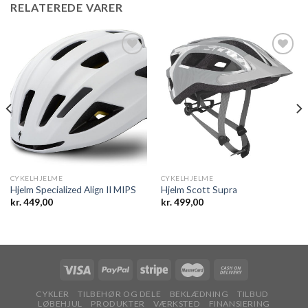
RELATEREDE VARER
Add to
Add to
wishlist
wishlist
CYKELHJELME
CYKELHJELME
Hjelm Specialized Align II MIPS
Hjelm Scott Supra
kr.
449,00
kr.
499,00
CYKLER
TILBEHØR OG DELE
BEKLÆDNING
TILBUD
LØBEHJUL
PRODUKTER
VÆRKSTED
FINANSIERING