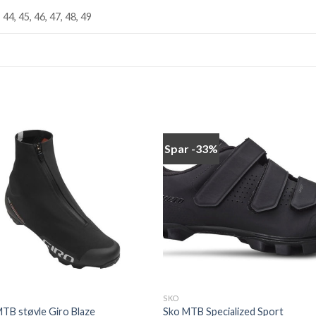
, 44, 45, 46, 47, 48, 49
Spar -33%
Add to
Add
wishlist
wishl
SKO
TB støvle Giro Blaze
Sko MTB Specialized Sport