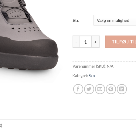
Str.
Sko Flats Boa Scott antal
TILFØJ T
Varenummer (SKU):
N/A
Kategori:
Sko
)