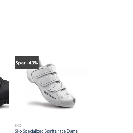
Spar -43%
 to
Add to
ist
wishlist
SKO
Sko Specialized Spirita race Dame