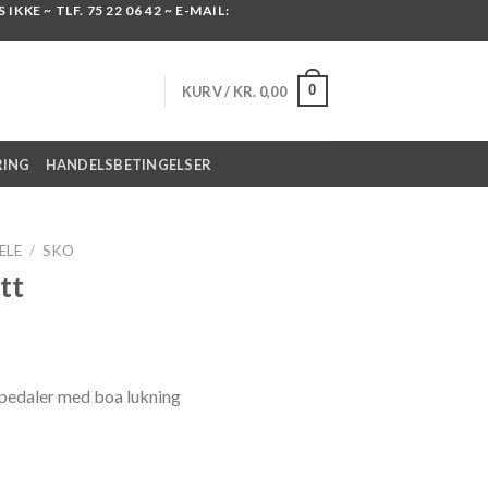
KKE ~ TLF. 75 22 06 42 ~ E-MAIL:
0
KURV /
KR.
0,00
RING
HANDELSBETINGELSER
ELE
/
SKO
tt
ts pedaler med boa lukning