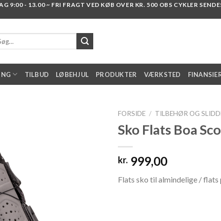
 9:00 - 13.00 ~ FRI FRAGT VED KØB OVER KR. 500 OBS CYKLER SENDES I
g
er:
ING
TILBUD
LØBEHJUL
PRODUKTER
VÆRKSTED
FINANSIE
FORSIDE
/
TILBEHØR OG SLIDD
Sko Flats Boa Sco
Add to
999,00
kr.
wishlist
Flats sko til almindelige / fla