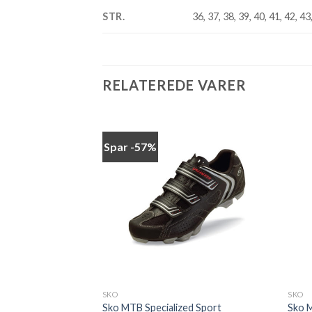
STR.
36, 37, 38, 39, 40, 41, 42, 43
RELATEREDE VARER
Spar -57%
Add to
Add to
wishlist
wishlist
SKO
SKO
rch 1.0 race
Sko MTB Specialized Sport
Sko M