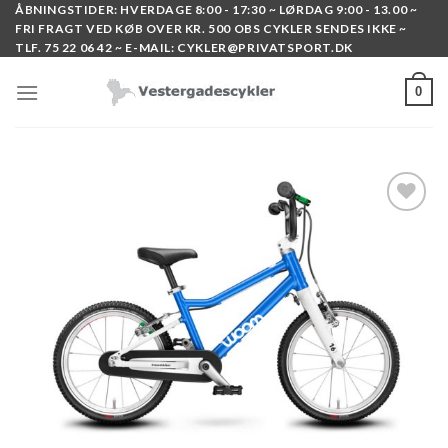
Skip
ÅBNINGSTIDER: HVERDAGE 8:00 - 17:30 ~ LØRDAG 9:00 - 13.00 ~
FRI FRAGT VED KØB OVER KR. 500 OBS CYKLER SENDES IKKE ~
to
TLF. 75 22 06 42 ~ E-MAIL: CYKLER@PRIVATSPORT.DK
content
0
Add to
wishlist