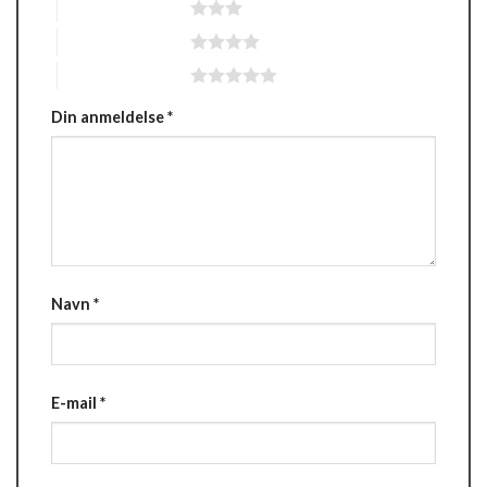
3 ud af 5 stjerner
4 ud af 5 stjerner
5 ud af 5 stjerner
Din anmeldelse
*
Navn
*
E-mail
*