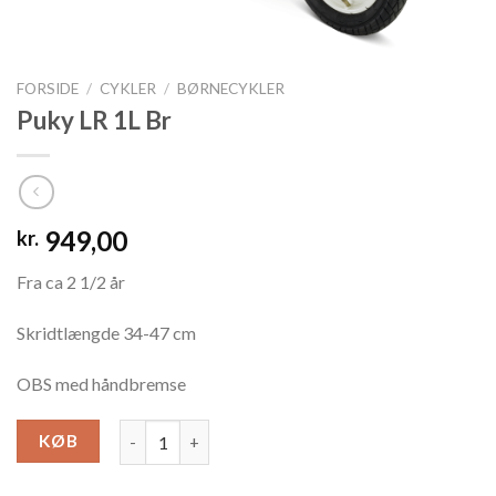
FORSIDE
/
CYKLER
/
BØRNECYKLER
Puky LR 1L Br
949,00
kr.
Fra ca 2 1/2 år
Skridtlængde 34-47 cm
OBS med håndbremse
Puky LR 1L Br antal
KØB