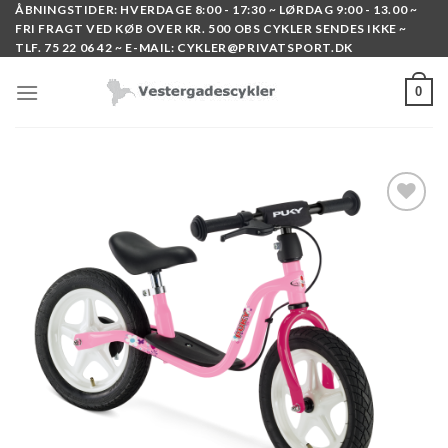
Skip
ÅBNINGSTIDER: HVERDAGE 8:00 - 17:30 ~ LØRDAG 9:00 - 13.00 ~
FRI FRAGT VED KØB OVER KR. 500 OBS CYKLER SENDES IKKE ~
to
TLF. 75 22 06 42 ~ E-MAIL: CYKLER@PRIVATSPORT.DK
content
0
Add to
wishlist