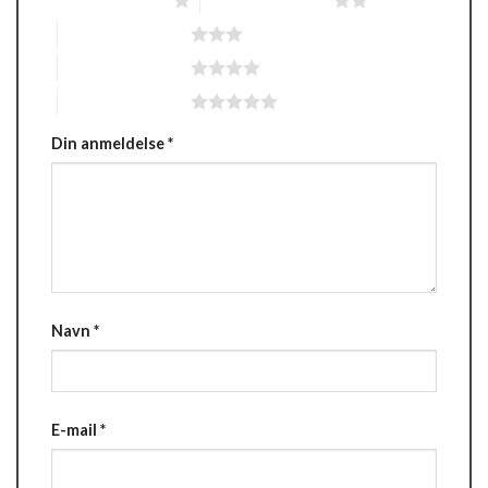
3 ud af 5 stjerner
4 ud af 5 stjerner
5 ud af 5 stjerner
Din anmeldelse
*
Navn
*
E-mail
*