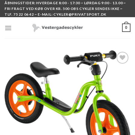
Skip
ÅBNINGSTIDER: HVERDAGE 8:00 - 17:30 ~ LØRDAG 9:00 - 13.00 ~
FRI FRAGT VED KØB OVER KR. 500 OBS CYKLER SENDES IKKE ~
to
TLF. 75 22 06 42 ~ E-MAIL: CYKLER@PRIVATSPORT.DK
content
0
Add to
wishlist