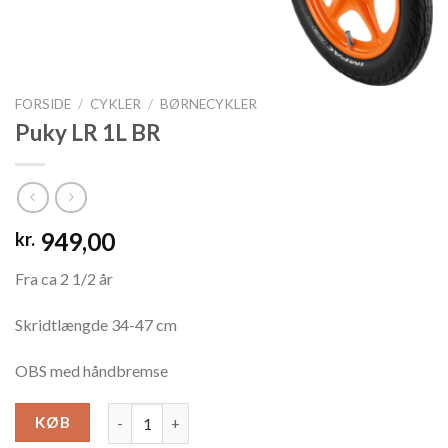
FORSIDE
/
CYKLER
/
BØRNECYKLER
Puky LR 1L BR
949,00
kr.
Fra ca 2 1/2 år
Skridtlængde 34-47 cm
OBS med håndbremse
Puky LR 1L BR antal
KØB