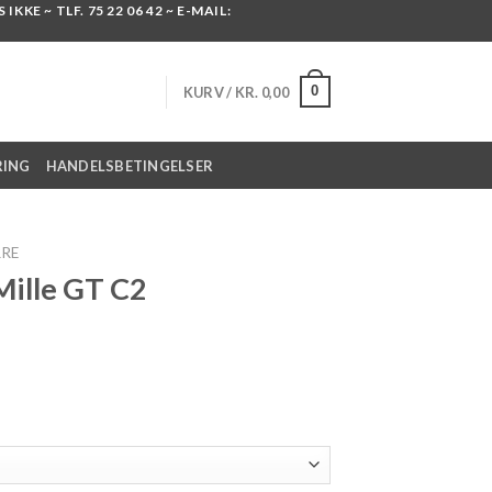
KKE ~ TLF. 75 22 06 42 ~ E-MAIL:
0
KURV /
KR.
0,00
RING
HANDELSBETINGELSER
RRE
Mille GT C2