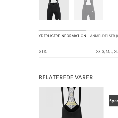
YDERLIGERE INFORMATION
ANMELDELSER (0
STR.
XS, S, M, L, 
RELATEREDE VARER
Spa
Add to
Add to
wishlist
wishlist