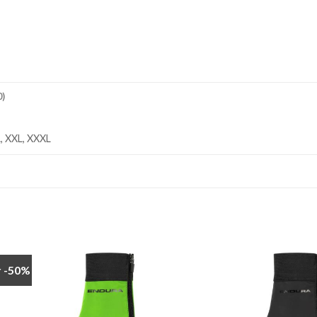
)
XL, XXL, XXXL
r -50%
Add to
Add
wishlist
wishl