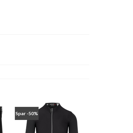
Spar -50%
 to
Add to
ist
wishlist