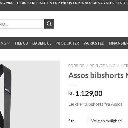
 9:00 - 13.00 ~ FRI FRAGT VED KØB OVER KR. 500 OBS CYKLER SENDES I
g
er:
ING
TILBUD
LØBEHJUL
PRODUKTER
VÆRKSTED
FINANSIE
FORSIDE
/
BEKLÆDNING
/
HE
Assos bibshorts 
Add to
1.129,00
kr.
wishlist
Lækker bibshorts fra Assos
Str.