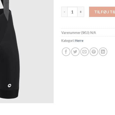
Assos bibshorts Mille GT C2 an
TILFØJ T
Varenummer (SKU):
N/A
Kategori:
Herre