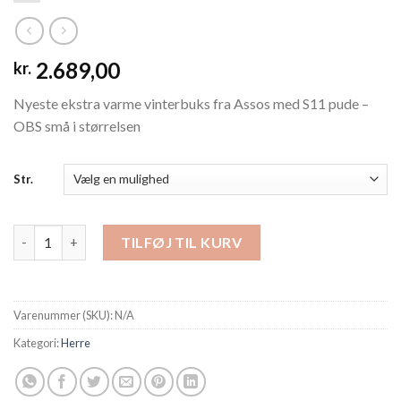
2.689,00
kr.
Nyeste ekstra varme vinterbuks fra Assos med S11 pude –
OBS små i størrelsen
Str.
Assos bib tights Mille GT Eisenherz Ultraz Winter S11 antal
TILFØJ TIL KURV
Varenummer (SKU):
N/A
Kategori:
Herre