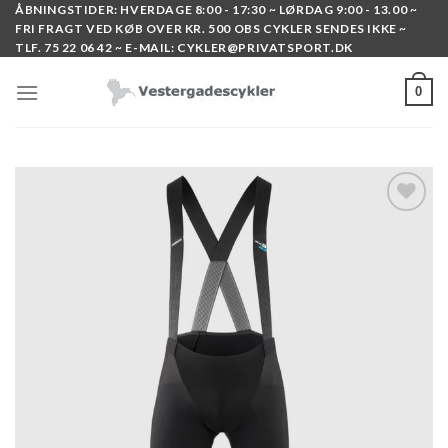
Skip
ÅBNINGSTIDER: HVERDAGE 8:00 - 17:30 ~ LØRDAG 9:00 - 13.00 ~
FRI FRAGT VED KØB OVER KR. 500 OBS CYKLER SENDES IKKE ~
to
TLF. 75 22 06 42 ~ E-MAIL: CYKLER@PRIVATSPORT.DK
content
0
Add to
wishlist