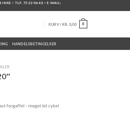
KKE ~ TLF. 75 22 06 42 ~ E-MAIL:
0
KURV /
KR.
0,00
RING
HANDELSBETINGELSER
KLER
20″
st forgaffel – meget let cykel
20" antal