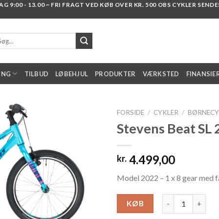
 9:00 - 13.00 ~ FRI FRAGT VED KØB OVER KR. 500 OBS CYKLER SENDES I
g
er:
ING
TILBUD
LØBEHJUL
PRODUKTER
VÆRKSTED
FINANSIE
FORSIDE
/
CYKLER
/
BØRNECY
Stevens Beat SL 
Add to
4.499,00
kr.
wishlist
Model 2022 – 1 x 8 gear med fa
Stevens Beat SL 
KØB