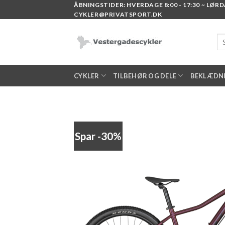
Skip
ÅBNINGSTIDER: HVERDAGE 8:00 - 17:30 ~ LØRDAG
CYKLER@PRIVATSPORT.DK
to
content
Sø
eft
CYKLER
TILBEHØR OG DELE
BEKLÆDN
Spar -30%