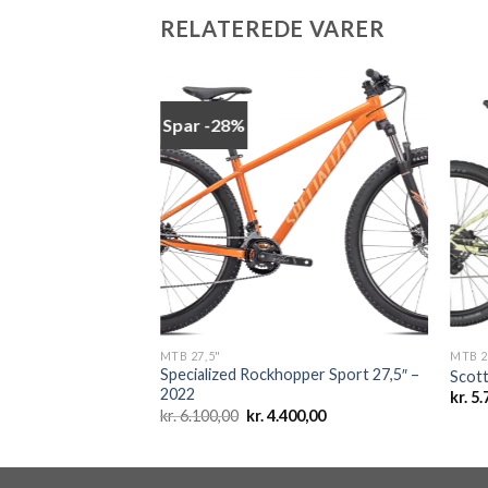
RELATEREDE VARER
Spar -28%
Add to
Add to
wishlist
wishlist
MTB 27,5"
MTB 2
Specialized Rockhopper Sport 27,5″ –
tive 50 – 2022
Scott
2022
Den
99,00
kr.
5.
elige
aktuelle
Den
Den
kr.
6.100,00
kr.
4.400,00
pris
oprindelige
aktuelle
er:
pris
pris
99,00.
kr. 4.299,00.
var:
er:
kr. 6.100,00.
kr. 4.400,00.