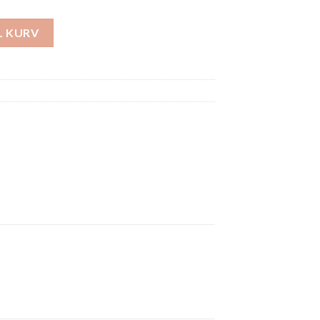
2 antal
IL KURV