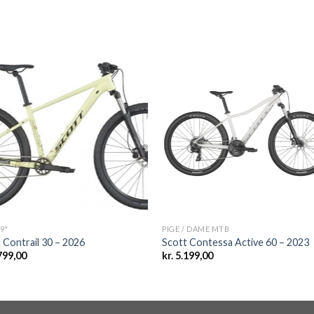
Add to
Add
wishlist
wishl
9"
PIGE / DAME MTB
 Contrail 30 – 2026
Scott Contessa Active 60 – 2023
799,00
kr.
5.199,00