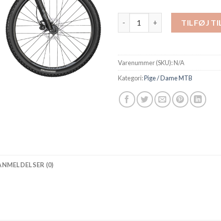
Scott Contessa Active 40 - 202
TILFØJ T
Varenummer (SKU):
N/A
Kategori:
Pige / Dame MTB
ANMELDELSER (0)