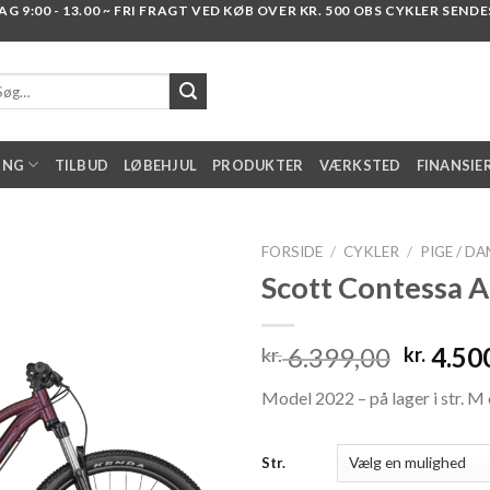
 9:00 - 13.00 ~ FRI FRAGT VED KØB OVER KR. 500 OBS CYKLER SENDES I
g
er:
ING
TILBUD
LØBEHJUL
PRODUKTER
VÆRKSTED
FINANSIE
FORSIDE
/
CYKLER
/
PIGE / D
Scott Contessa A
Add to
Den
6.399,00
4.50
kr.
kr.
wishlist
oprinde
Model 2022 – på lager i str. M 
pris
var:
kr. 6.3
Str.