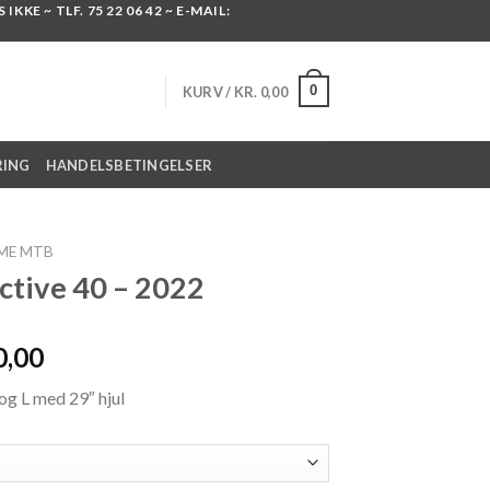
KKE ~ TLF. 75 22 06 42 ~ E-MAIL:
0
KURV /
KR.
0,00
RING
HANDELSBETINGELSER
AME MTB
ctive 40 – 2022
Den
0,00
lige
aktuelle
og L med 29″ hjul
pris
er:
99,00.
kr. 4.500,00.