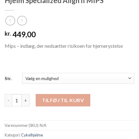
Hjelm Specialized Align II MIPS
449,00
kr.
Mips – indlæg, der nedsætter risikoen for hjernerystelse
Str.
Hjelm Specialized Align II MIPS antal
TILFØJ TIL KURV
Varenummer (SKU):
N/A
Kategori:
Cykelhjelme