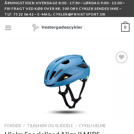
Skip
ÅBNINGSTIDER: HVERDAGE 8:00 - 17:30 ~ LØRDAG 9:00 - 13.00 ~
FRI FRAGT VED KØB OVER KR. 500 OBS CYKLER SENDES IKKE ~
to
TLF. 75 22 06 42 ~ E-MAIL: CYKLER@PRIVATSPORT.DK
content
0
Add to
wishlist
FORSIDE
/
TILBEHØR OG SLIDDELE
/
CYKELHJELME