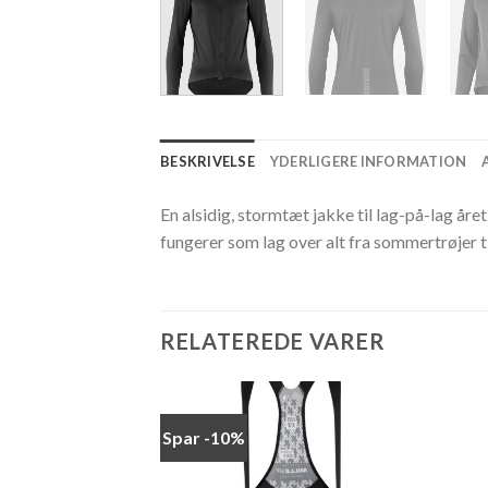
BESKRIVELSE
YDERLIGERE INFORMATION
En alsidig, stormtæt jakke til lag-på-lag år
fungerer som lag over alt fra sommertrøjer ti
RELATEREDE VARER
Spar -10%
Add to
Add to