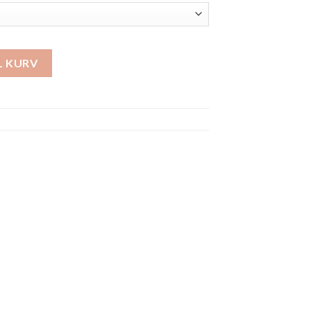
e S11 antal
IL KURV