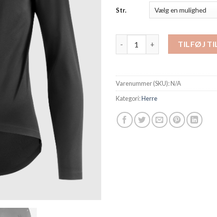
Str.
Assos jakke MILLE GT Shelljakk
TILFØJ T
Varenummer (SKU):
N/A
Kategori:
Herre