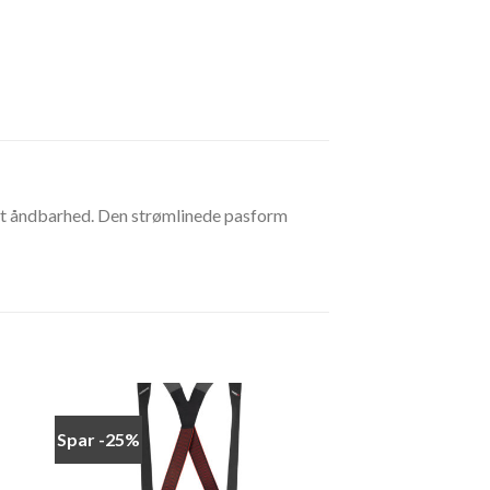
øget åndbarhed. Den strømlinede pasform
Spar -25%
 to
Add to