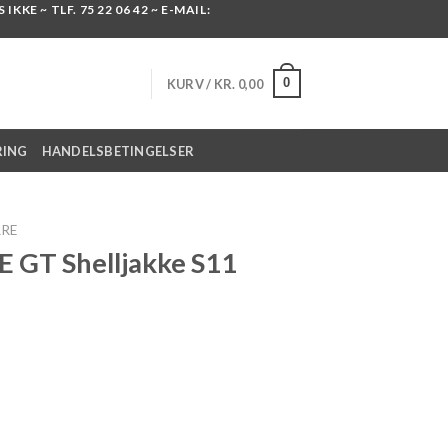
KKE ~ TLF. 75 22 06 42 ~ E-MAIL:
0
KURV /
KR.
0,00
RING
HANDELSBETINGELSER
RRE
E GT Shelljakke S11