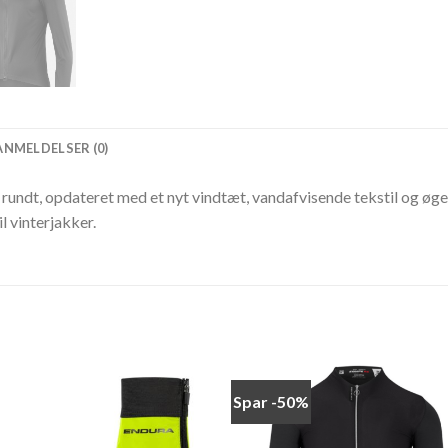
ANMELDELSER (0)
et rundt, opdateret med et nyt vindtæt, vandafvisende tekstil og 
l vinterjakker.
Spar -50%
Add to
Add