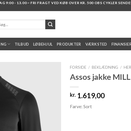
 9:00 - 13.00 ~ FRI FRAGT VED KØB OVER KR. 500 OBS CYKLER SENDES I
g
er:
ING
TILBUD
LØBEHJUL
PRODUKTER
VÆRKSTED
FINANSIE
FORSIDE
/
BEKLÆDNING
/
HE
Assos jakke MILL
Add to
1.619,00
kr.
wishlist
Farve: Sort