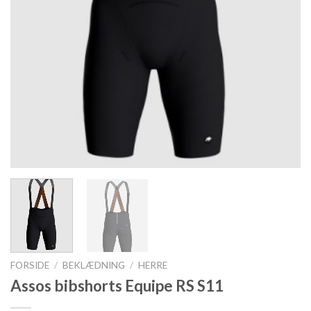
FORSIDE
/
BEKLÆDNING
/
HERRE
Assos bibshorts Equipe RS S11