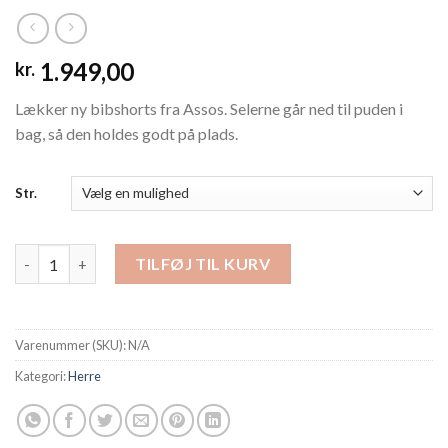
1.949,00
kr.
Lækker ny bibshorts fra Assos. Selerne går ned til puden i
bag, så den holdes godt på plads.
Str.
Assos bibshorts Equipe RS S11 antal
TILFØJ TIL KURV
Varenummer (SKU):
N/A
Kategori:
Herre