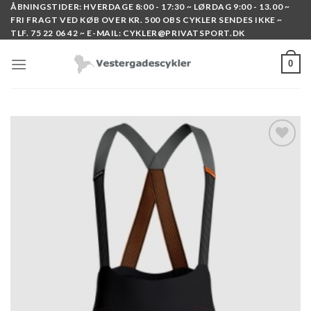
Skip
ÅBNINGSTIDER: HVERDAGE 8:00 - 17:30 ~ LØRDAG 9:00 - 13.00 ~
FRI FRAGT VED KØB OVER KR. 500 OBS CYKLER SENDES IKKE ~
to
TLF. 75 22 06 42 ~ E-MAIL: CYKLER@PRIVATSPORT.DK
content
0
Add to
wishlist