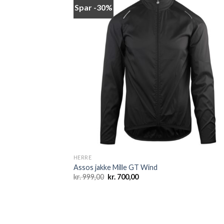
Spar -30%
Add
wish
HERRE
Assos jakke Mille GT Wind
Den
Den
kr.
999,00
kr.
700,00
oprindelige
aktuelle
pris
pris
var:
er:
kr. 999,00.
kr. 700,00.