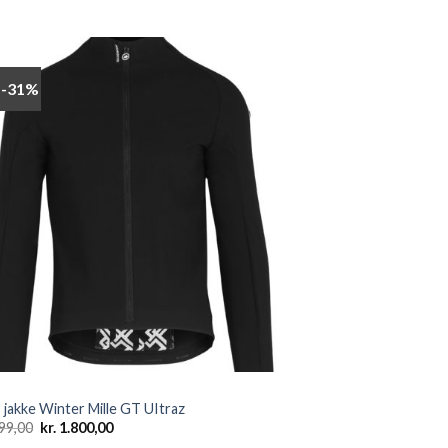
 -31%
Add to
wishlist
 jakke Winter Mille GT UItraz
Den
Den
99,00
kr.
1.800,00
oprindelige
aktuelle