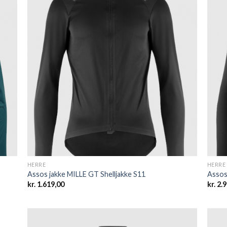
 to
Add to
list
wishlist
HERRE
HERRE
Assos jakke MILLE GT Shelljakke S11
Assos
kr.
1.619,00
kr.
2.9