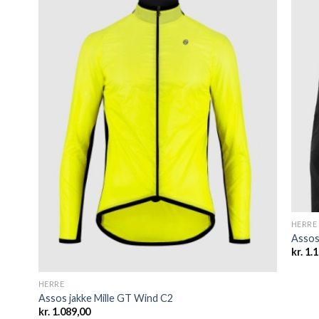
 to
Add to
list
wishlist
HERRE
Assos
kr.
1.1
HERRE
Assos jakke Mille GT Wind C2
kr.
1.089,00