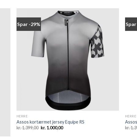
Spar -29%
Spar
 to
Add to
list
wishlist
HERRE
HERRE
Assos kortærmet jersey Equipe RS
Assos
Den
Den
kr.
1.399,00
kr.
1.000,00
kr.
1.3
oprindelige
aktuelle
pris
pris