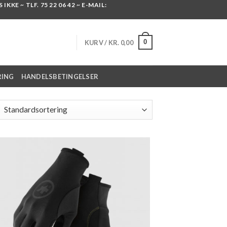
KKE ~ TLF. 75 22 06 42 ~ E-MAIL:
0
KURV /
KR.
0,00
RING
HANDELSBETINGELSER
Add to
wishlist