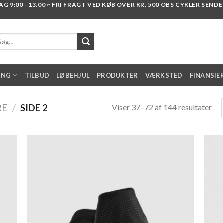
 9:00 - 13.00 ~ FRI FRAGT VED KØB OVER KR. 500 OBS CYKLER SENDES I
g
er:
ING
TILBUD
LØBEHJUL
PRODUKTER
VÆRKSTED
FINANSIE
Viser 37–72 af 144 resultater
RE
/
SIDE 2
 to
Add to
list
wishlist