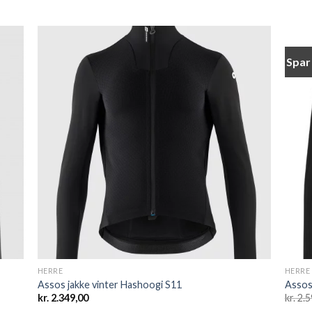
Spar
 to
Add to
list
wishlist
HERRE
HERRE
Assos jakke vinter Hashoogi S11
Assos
kr.
2.349,00
kr.
2.5