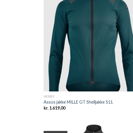
Add
wish
HERRE
Assos jakke MILLE GT Shelljakke S11
kr.
1.619,00