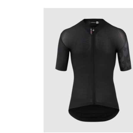
Add
wish