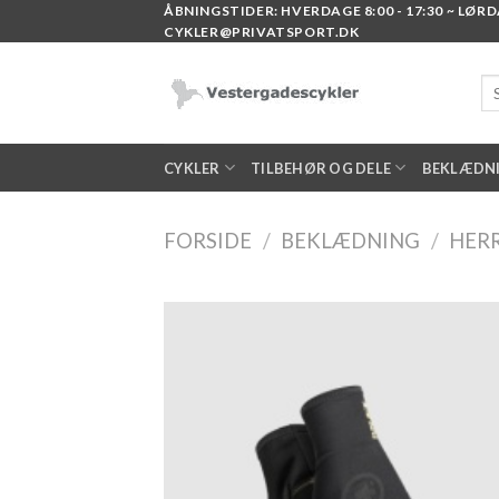
Skip
ÅBNINGSTIDER: HVERDAGE 8:00 - 17:30 ~ LØRDAG
CYKLER@PRIVATSPORT.DK
to
content
Sø
eft
CYKLER
TILBEHØR OG DELE
BEKLÆDN
FORSIDE
/
BEKLÆDNING
/
HER
Add
wish