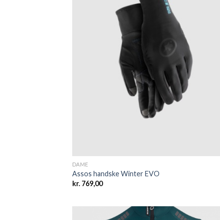
wish
DAME
Assos handske Winter EVO
kr.
769,00