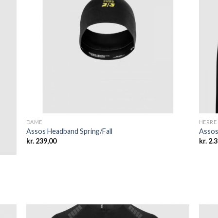
list
wishlist
DAME
HERRE
Assos Headband Spring/Fall
Assos 
kr.
239,00
kr.
2.3